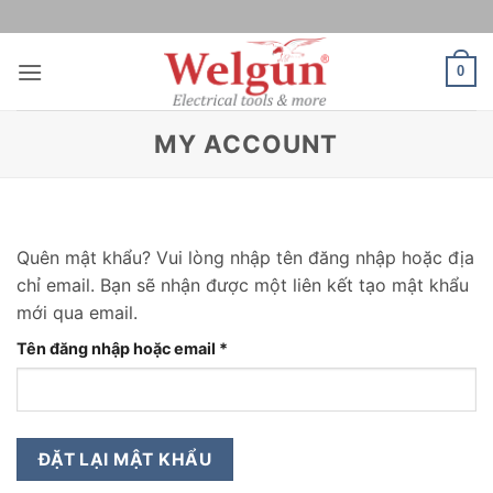
Bỏ
qua
nội
0
dung
MY ACCOUNT
Quên mật khẩu? Vui lòng nhập tên đăng nhập hoặc địa
chỉ email. Bạn sẽ nhận được một liên kết tạo mật khẩu
mới qua email.
Bắt
Tên đăng nhập hoặc email
*
buộc
ĐẶT LẠI MẬT KHẨU