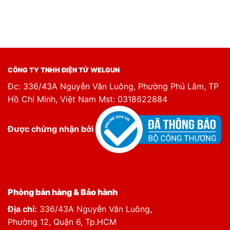
CÔNG TY TNHH ĐIỆN TỬ WELGUN
Đc: 336/43A Nguyễn Văn Luông, Phường Phú Lâm, TP
Hồ Chí Minh, Việt Nam Mst: 0318622884
Được chứng nhận bởi
Phòng bán hàng & Bảo hành
Địa chỉ:
336/43A Nguyễn Văn Luông,
Phường 12, Quận 6, Tp.HCM