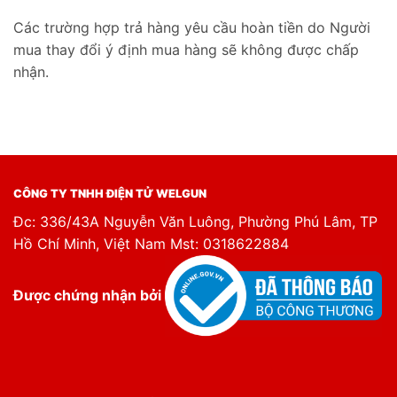
Các trường hợp trả hàng yêu cầu hoàn tiền do Người
mua thay đổi ý định mua hàng sẽ không được chấp
nhận.
CÔNG TY TNHH ĐIỆN TỬ WELGUN
Đc: 336/43A Nguyễn Văn Luông, Phường Phú Lâm, TP
Hồ Chí Minh, Việt Nam Mst: 0318622884
Được chứng nhận bởi