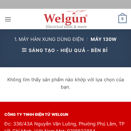
Bỏ
qua
nội
0
dung
1. MÁY HÀN XUNG DÙNG ĐIỆN
/
MÁY 130W
SÁNG TẠO - HIỆU QUẢ - BỀN BỈ
Không tìm thấy sản phẩm nào khớp với lựa chọn của
bạn.
CÔNG TY TNHH ĐIỆN TỬ WELGUN
Đc: 336/43A Nguyễn Văn Luông, Phường Phú Lâm, TP