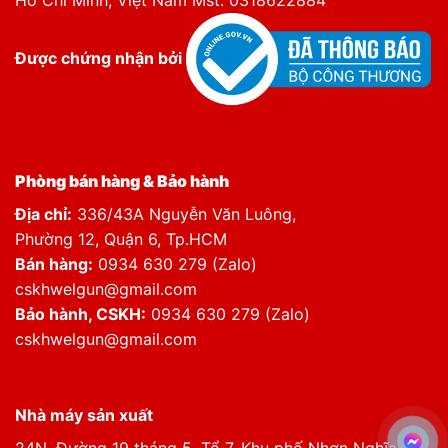
Hồ Chí Minh, Việt Nam Mst: 0318622884
Được chứng nhận bởi
Phòng bán hàng & Bảo hành
Địa chỉ:
336/43A Nguyễn Văn Luông,
Phường 12, Quận 6, Tp.HCM
Bán hàng:
0934 630 279 (Zalo)
cskhwelgun@gmail.com
Bảo hành, CSKH:
0934 630 279 (Zalo)
cskhwelgun@gmail.com
Nhà máy sản xuất
24N, Đường 19 tháng 5, Tổ 7, Khu phố Nhơn Nghĩa,