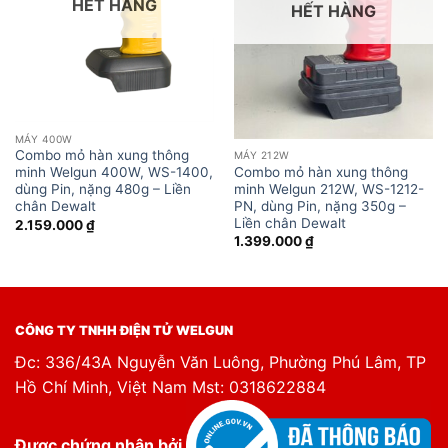
HẾT HÀNG
HẾT HÀNG
MÁY 400W
Combo mỏ hàn xung thông
MÁY 212W
Combo mỏ hàn xung thông
minh Welgun 400W, WS-1400,
minh Welgun 212W, WS-1212-
dùng Pin, nặng 480g – Liền
PN, dùng Pin, nặng 350g –
chân Dewalt
Liền chân Dewalt
2.159.000
₫
1.399.000
₫
CÔNG TY TNHH ĐIỆN TỬ WELGUN
Đc: 336/43A Nguyễn Văn Luông, Phường Phú Lâm, TP
Hồ Chí Minh, Việt Nam Mst: 0318622884
Được chứng nhận bởi