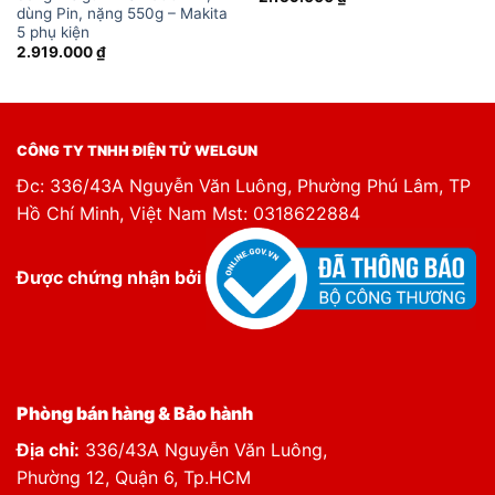
dùng Pin, nặng 550g – Makita
5 phụ kiện
2.919.000
₫
CÔNG TY TNHH ĐIỆN TỬ WELGUN
Đc: 336/43A Nguyễn Văn Luông, Phường Phú Lâm, TP
Hồ Chí Minh, Việt Nam Mst: 0318622884
Được chứng nhận bởi
Phòng bán hàng & Bảo hành
Địa chỉ:
336/43A Nguyễn Văn Luông,
Phường 12, Quận 6, Tp.HCM