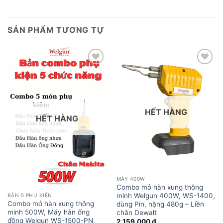
SẢN PHẨM TƯƠNG TỰ
Add to
Add to
wishlist
wishlist
HẾT HÀNG
HẾT HÀNG
MÁY 400W
Combo mỏ hàn xung thông
minh Welgun 400W, WS-1400,
BẢN 5 PHỤ KIỆN
Combo mỏ hàn xung thông
dùng Pin, nặng 480g – Liền
minh 500W, Máy hàn ống
chân Dewalt
đồng Welgun WS-1500-PN,
2.159.000
₫