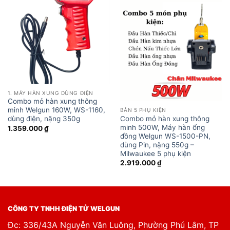
1. MÁY HÀN XUNG DÙNG ĐIỆN
Combo mỏ hàn xung thông
minh Welgun 160W, WS-1160,
BẢN 5 PHỤ KIỆN
Combo mỏ hàn xung thông
dùng điện, nặng 350g
minh 500W, Máy hàn ống
1.359.000
₫
đồng Welgun WS-1500-PN,
dùng Pin, nặng 550g –
Milwaukee 5 phụ kiện
2.919.000
₫
CÔNG TY TNHH ĐIỆN TỬ WELGUN
Đc: 336/43A Nguyễn Văn Luông, Phường Phú Lâm, TP