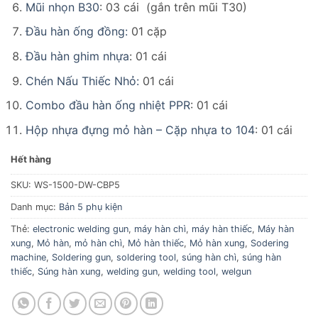
Mũi nhọn B30
: 03 cái (gắn trên mũi T30)
Đầu hàn ống đồng:
01 cặp
Đầu hàn ghim nhựa
: 01 cái
Chén Nấu Thiếc Nhỏ:
01 cái
Combo đầu hàn ống nhiệt PPR
: 01 cái
Hộp nhựa đựng mỏ hàn – Cặp nhựa to 104
: 01 cái
Hết hàng
SKU:
WS-1500-DW-CBP5
Danh mục:
Bản 5 phụ kiện
Thẻ:
electronic welding gun
,
máy hàn chì
,
máy hàn thiếc
,
Máy hàn
xung
,
Mỏ hàn
,
mỏ hàn chì
,
Mỏ hàn thiếc
,
Mỏ hàn xung
,
Sodering
machine
,
Soldering gun
,
soldering tool
,
súng hàn chì
,
súng hàn
thiếc
,
Súng hàn xung
,
welding gun
,
welding tool
,
welgun