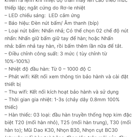
thiếp lập; ngắt cứng do Rơ-le nhiệt
– LED chiếu sáng: LED cảm ứng
– Báo hiệu: Đèn nút bấm/ Âm thanh (bíp)
– Loại nút bấm: Nhấn nhả; Có thể chọn 02 chế độ nút
nhấn: Nhấn giữ bấm giữ tay để hàn; hoặc Nhấn
nhả: bấm nhả tay hàn, rồi bấm thêm lần nữa để tắt.
– Điều chỉnh công suất: 3 mức ( tùy chỉnh từ
10%-100%)
– Nhiệt độ đầu hàn: Từ 0 – 1000 độ C
– Phát wifi: Kết nối xem thông tin bảo hành và cài đặt
thiết bị
– Thu wifi: Kết nối kích hoạt bảo hành và sử dụng
– Thời gian gia nhiệt: 1-3s (chảy dây 0.8mm 100%
thiếc)
– Hàn thiếc: 03 loại: đầu hàn truyền thống hợp kim đặc
biệt T20 (mối hàn nhỏ), T25 (mối hàn trung), T30 (mối
hàn to); Mũi Dao K30, Nhọn B30, Nhọn cụt BC30