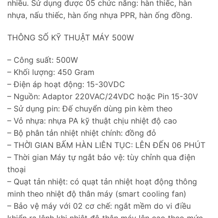
nhiều. Sử dụng được 05 chức năng: hàn thiếc, hàn
nhựa, nấu thiếc, hàn ống nhựa PPR, hàn ống đồng.
THÔNG SỐ KỸ THUẬT MÁY 500W
– Công suất: 500W
– Khối lượng: 450 Gram
– Điện áp hoạt động: 15-30VDC
– Nguồn: Adaptor 220VAC/24VDC hoặc Pin 15-30V
– Sử dụng pin: Đế chuyển dùng pin kèm theo
– Vỏ nhựa: nhựa PA kỹ thuật chịu nhiệt độ cao
– Bộ phân tản nhiệt nhiệt chính: đồng đỏ
– THỜI GIAN BẤM HÀN LIÊN TỤC: LÊN ĐẾN 06 PHÚT
– Thời gian Máy tự ngắt bảo vệ: tùy chỉnh qua điện
thoại
– Quạt tản nhiệt: có quạt tản nhiệt hoạt động thông
minh theo nhiệt độ thân máy (smart cooling fan)
– Bảo vệ máy với 02 cơ chế: ngắt mềm do vi điều
khiển ra lệnh khi nhiệt độ thân máy lên cao theo mức