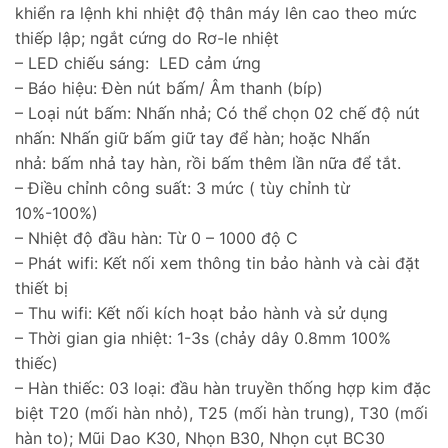
khiển ra lệnh khi nhiệt độ thân máy lên cao theo mức
thiếp lập; ngắt cứng do Rơ-le nhiệt
– LED chiếu sáng: LED cảm ứng
– Báo hiệu: Đèn nút bấm/ Âm thanh (bíp)
– Loại nút bấm: Nhấn nhả; Có thể chọn 02 chế độ nút
nhấn: Nhấn giữ bấm giữ tay để hàn; hoặc Nhấn
nhả: bấm nhả tay hàn, rồi bấm thêm lần nữa để tắt.
– Điều chỉnh công suất: 3 mức ( tùy chỉnh từ
10%-100%)
– Nhiệt độ đầu hàn: Từ 0 – 1000 độ C
– Phát wifi: Kết nối xem thông tin bảo hành và cài đặt
thiết bị
– Thu wifi: Kết nối kích hoạt bảo hành và sử dụng
– Thời gian gia nhiệt: 1-3s (chảy dây 0.8mm 100%
thiếc)
– Hàn thiếc: 03 loại: đầu hàn truyền thống hợp kim đặc
biệt T20 (mối hàn nhỏ), T25 (mối hàn trung), T30 (mối
hàn to); Mũi Dao K30, Nhọn B30, Nhọn cụt BC30