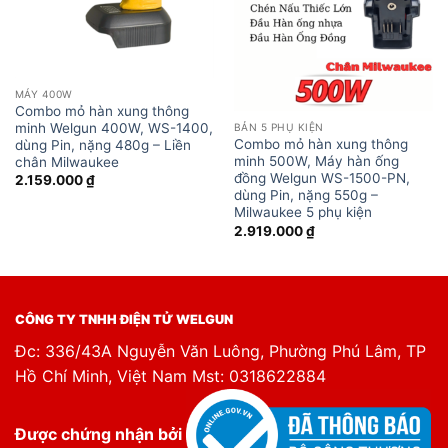
MÁY 400W
Combo mỏ hàn xung thông
minh Welgun 400W, WS-1400,
BẢN 5 PHỤ KIỆN
Combo mỏ hàn xung thông
dùng Pin, nặng 480g – Liền
minh 500W, Máy hàn ống
chân Milwaukee
đồng Welgun WS-1500-PN,
2.159.000
₫
dùng Pin, nặng 550g –
Milwaukee 5 phụ kiện
2.919.000
₫
CÔNG TY TNHH ĐIỆN TỬ WELGUN
Đc: 336/43A Nguyễn Văn Luông, Phường Phú Lâm, TP
Hồ Chí Minh, Việt Nam Mst: 0318622884
Được chứng nhận bởi