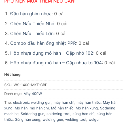
PHỤ KIỆN MUA THÊM NẾU CẦN:
Đầu hàn ghim nhựa
: 0 cái
Chén Nấu Thiếc Nhỏ
: 0 cái
Chén Nấu Thiếc Lớn
: 0 cái
Combo đầu hàn ống nhiệt PPR
: 0 cái
Hộp nhựa đựng mỏ hàn – Cặp nhỏ 102
: 0 cái
Hộp nhựa đựng mỏ hàn – Cặp nhựa to 104
: 0 cái
Hết hàng
SKU:
WS-1400-MKT-CBP
Danh mục:
Máy 400W
Thẻ:
electronic welding gun
,
máy hàn chì
,
máy hàn thiếc
,
Máy hàn
xung
,
Mỏ hàn
,
mỏ hàn chì
,
Mỏ hàn thiếc
,
Mỏ hàn xung
,
Sodering
machine
,
Soldering gun
,
soldering tool
,
súng hàn chì
,
súng hàn
thiếc
,
Súng hàn xung
,
welding gun
,
welding tool
,
welgun